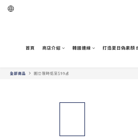
首頁
商店介紹
韓國連線
打造夏日偽素顏💄
全部商品
🈹⏰限時低至$99💰