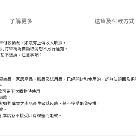
了解更多
送貨及付款方式
訂單付款情況，如沒有上傳收入收據，
付款，則訂單視為自動取消恕不另行通知。
，恕不退換。注意事項：
枕類商品、家居產品、贈品及試用品，已經開封和使用的，恕無法退回及退
。
餘款可留下次購物時使用
退款。
顧客如對購買之產品產生敏感反應，將不接受退貨安排。
款。
誤差,本店恕不接受因有誤差而退款。