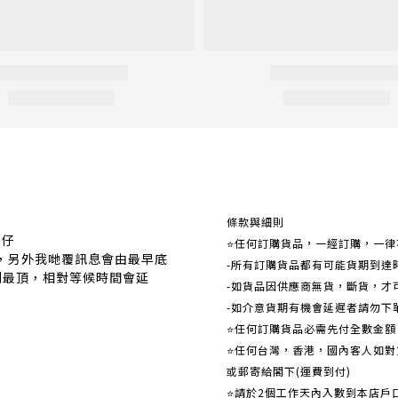
關於我們
條款與細則
事仔
⭐任何訂購貨品，一經訂購，一律
覆，另外我哋覆訊息會由最早底
-所有訂購貨品都有可能貨期到達
到最頂，相對等候時間會延
-如貨品因供應商無貨，斷貨，才
-如介意貨期有機會延遲者請勿下
⭐任何訂購貨品必需先付全數金
⭐任何台灣，香港，國內客人如對貨
或郵寄給閣下(運費到付)
​​⭐請於2個工作天內入數到本店