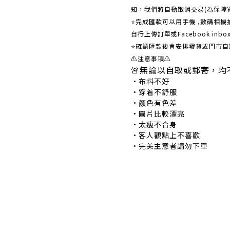
知，我們將自動取消交易(為保障
⭐完成匯款可以用手機 ,數碼相
自行上傳訂單或Facebook in
⭐確認匯款後會安排發貨或門市自
⚠注意事項⚠
🚨無論以自取或郵寄，均
•布料不好 •
•穿着不舒服 •
•颜色有色差 •
•圖片比較漂亮 
•太瘦不合身 •
•客人觀點上不喜歡 
•完美主意者請勿下單