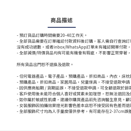
商品描述
- 預訂貨品訂購時間需要20-40工作天。
- 全部貨品需要在訂單確認付款資料後訂購，客人需自行查詢
沒有成功過數，或者inbox/WhatsApp訂單未有確認開單
- 全部減價/特價貨品均有可能有機會有瑕疵，不影響正常穿著
所有貨品出門恕不退換及退款。
- 任何電器產品，電子產品，預購產品，折扣商品，內衣，床
- 預購產品，折扣商品，家居用品，兒童傢具，不接受退款申請
- 因供應商船期 / 貨期延誤，不接受退款申請，可全額退款於
- 客戶使用後未能符合個人喜好或質素未如理想，恕無法退回及
- 如你屬於敏感性肌膚，建議你購買產品前先咨詢醫生意見。
- 女裝服飾因拍攝效果燈光影響色差本店恕不接受因有色差而退
- 全部服飾尺寸均為人手量度僅供參考，有可能存在2-37cm