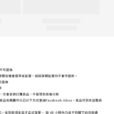
不可退換
時間有機會提早或延遲，如因貨期延遲均不會作退款。
可退換
單
額，方會安排訂購貨品，不接受到貨後付款
品有興趣可以已以下方式查詢Facebook inbox，貨品可到本店取貨
戶口，收到款項本店才正式落單， 如 48 小時內乃收不到閣下的存款通