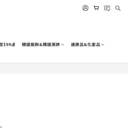
$99💰
韓國服飾&韓國潮牌
護膚品&化妝品
立即購買