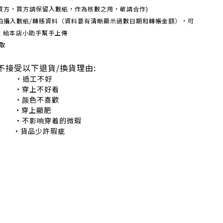
買方，買方請保留入數紙，作為核數之用，敬請合作)
機拍攝入數紙/轉賬資料（資料要有清晰顯示過數日期和轉帳金額），可
box 給本店小助手幫手上傳
取
不接受以下退貨/換貨理由:
造工不好
穿上不好看
颜色不喜歡
•穿上顯肥
不影响穿着的微瑕
•貨品少許瑕疵