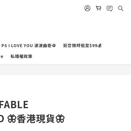
PS I LOVE YOU 波波曲奇🍪
🈹⏰限時低至$99💰
re
私隱權政策
立即購買
FABLE
D 🦋香港現貨🦋