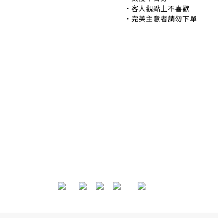
•客人觀點上不喜歡 
•完美主意者請勿下單
退換貨政策
|
條款及細則
| 2024 © EB ElspethBaby