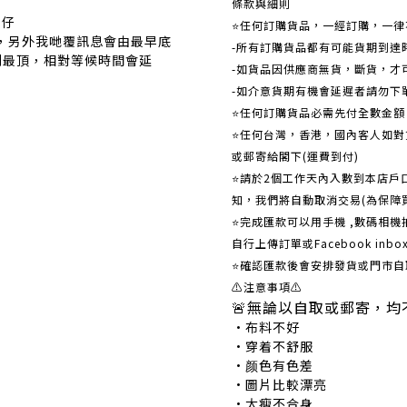
條款與細則
事仔
⭐任何訂購貨品，一經訂購，一律
覆，另外我哋覆訊息會由最早底
-所有訂購貨品都有可能貨期到達
到最頂，相對等候時間會延
-如貨品因供應商無貨，斷貨，才
-如介意貨期有機會延遲者請勿下
⭐任何訂購貨品必需先付全數金
⭐任何台灣，香港，國內客人如對貨
或郵寄給閣下(運費到付)
​​⭐請於2個工作天內入數到本店
知，我們將自動取消交易(為保障
⭐完成匯款可以用手機 ,數碼相
自行上傳訂單或Facebook in
⭐確認匯款後會安排發貨或門市自
⚠注意事項⚠
🚨無論以自取或郵寄，均
•布料不好 •
•穿着不舒服 •
•颜色有色差 •
•圖片比較漂亮 
•太瘦不合身 •