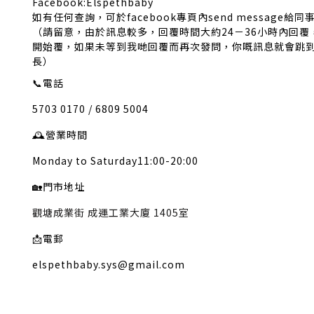
Facebook:Elspethbaby
如有任何查詢，可於facebook專頁內send message給同
（請留意，由於訊息較多，回覆時間大約24－36小時內回
開始覆，如果未等到我哋回覆而再次發問，你嘅訊息就會跳
長）
📞
電話
5703 0170 / 6809 5004
🕰️
營業時間
Monday to Saturday11:00-20:00
🏡
門市地址
觀塘成業街 成運工業大廈 1405室
📩
電郵
elspethbaby.sys@gmail.com