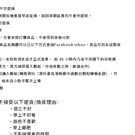
不可退換
時間有機會提早或延遲，如因貨期延遲均不會作退款。
可退換
單
額，方會安排訂購貨品，不接受到貨後付款
品有興趣可以已以下方式查詢Facebook inbox，貨品可到本店取貨
戶口，收到款項本店才正式落單， 如 48 小時內乃收不到閣下的存款通
買方，買方請保留入數紙，作為核數之用，敬請合作)
機拍攝入數紙/轉賬資料（資料要有清晰顯示過數日期和轉帳金額），可
box 給本店小助手幫手上傳
取
不接受以下退貨/換貨理由:
造工不好
穿上不好看
颜色不喜歡
•穿上顯肥
不影响穿着的微瑕