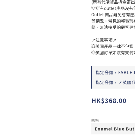
(所有代購貨品拆盒寄
💡所有outlet產品沒
Outlet 商品難免
等情況，常見的輕微瑕
態，無法接受的顧客建
📌注意事項📌 
💥英國產品一律不包郵
💥英國訂單如沒有支付
指定分類，FABLE 
指定分類，📌英國
HK$368.00
規格