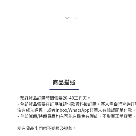
商品描述
- 預訂貨品訂購時間需要20-40工作天。
- 全部貨品需要在訂單確認付款資料後訂購，客人需自行查詢
沒有成功過數，或者inbox/WhatsApp訂單未有確認開單
- 全部減價/特價貨品均有可能有機會有瑕疵，不影響正常穿著
所有貨品出門恕不退換及退款。