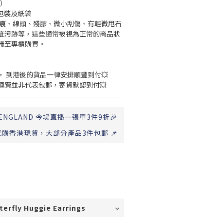
出）
有包裝及紙袋
會有壓痕、線頭、殘膠、微小刮傷、有輕微甩石
疵污跡等，這些通常被視為正常的商品狀
議至專櫃購買。 
， 到港後的貨品一律安排順豐到付💥 
運費並非代表包郵，寄貨默認到付💥
ENGLAND 今場直播一張單3件9折🎉
代購香港現貨，大部分產品3件包郵 📌