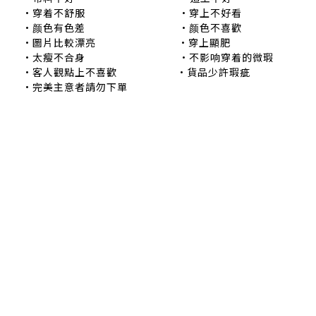
•穿着不舒服 •穿上不好看
•颜色有色差 •颜色不喜歡
•圖片比較漂亮 •穿上顯肥
•太瘦不合身 •不影响穿着的微瑕
•客人觀點上不喜歡 •貨品少許瑕疵
•完美主意者請勿下單