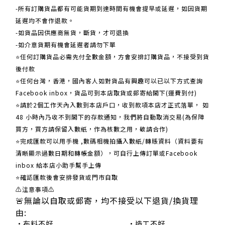
-所有訂購貨品都有可能貨期到達時間有機會提早或延遲，如因貨期
延遲均不會作退款。
-如貨品因供應商無貨，斷貨，才可退換
-如介意貨期有機會延遲者請勿下單
⭐任何訂購貨品必需先付全數金額，方會安排訂購貨品，不接受到貨
後付款
⭐任何台灣，香港，國內客人如對貨品有興趣可以已以下方式查詢
Facebook inbox，貨品可到本店取貨或郵寄給閣下(運費到付)
​​⭐請於2個工作天內入數到本店戶口，收到款項本店才正式落單， 如
48 小時內乃收不到閣下的存款通知，我們將自動取消交易(為保障
買方，買方請保留入數紙，作為核數之用，敬請合作)
⭐完成匯款可以用手機 ,數碼相機拍攝入數紙/轉賬資料（資料要有
清晰顯示過數日期和轉帳金額），可自行上傳訂單或Facebook
inbox 給本店小助手幫手上傳
⭐確認匯款後會安排發貨或門市自取
⚠注意事項⚠
🚨無論以自取或郵寄，均不接受以下退貨/換貨理
由:
•布料不好 •造工不好