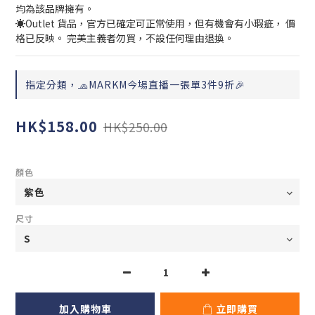
均為該品牌擁有。
☀️Outlet 貨品，官方已確定可正常使用，但有機會有小瑕疵， 價
格已反映。 完美主義者勿買，不設任何理由退換。
指定分類，🧢MARKM今場直播一張單3件9折🎉
HK$158.00
HK$250.00
顏色
尺寸
加入購物車
立即購買