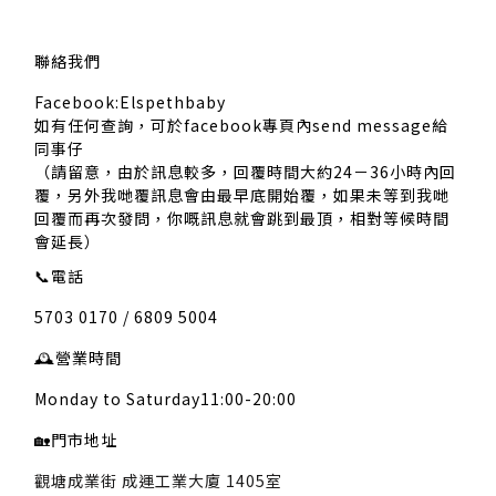
聯絡我們
Facebook:Elspethbaby
如有任何查詢，可於facebook專頁內send message給
同事仔
（請留意，由於訊息較多，回覆時間大約24－36小時內回
覆，另外我哋覆訊息會由最早底開始覆，如果未等到我哋
回覆而再次發問，你嘅訊息就會跳到最頂，相對等候時間
會延長）
📞
電話
5703 0170 / 6809 5004
🕰️
營業時間
Monday to Saturday11:00-20:00
🏡
門市地址
觀塘成業街 成運工業大廈 1405室