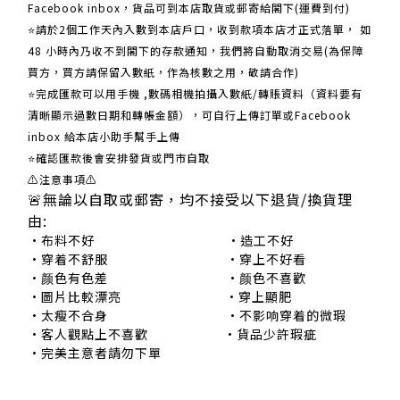
Facebook inbox，貨品可到本店取貨或郵寄給閣下(運費到付)
​​⭐請於2個工作天內入數到本店戶口，收到款項本店才正式落單， 如
48 小時內乃收不到閣下的存款通知，我們將自動取消交易(為保障
買方，買方請保留入數紙，作為核數之用，敬請合作)
⭐完成匯款可以用手機 ,數碼相機拍攝入數紙/轉賬資料（資料要有
清晰顯示過數日期和轉帳金額），可自行上傳訂單或Facebook
inbox 給本店小助手幫手上傳
⭐確認匯款後會安排發貨或門市自取
⚠注意事項⚠
🚨無論以自取或郵寄，均不接受以下退貨/換貨理
由:
•布料不好 •造工不好
•穿着不舒服 •穿上不好看
•颜色有色差 •颜色不喜歡
•圖片比較漂亮 •穿上顯肥
•太瘦不合身 •不影响穿着的微瑕
•客人觀點上不喜歡 •貨品少許瑕疵
•完美主意者請勿下單