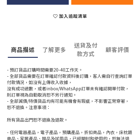
加入追蹤清單
送貨及付
商品描述
了解更多
顧客評價
款方式
- 預訂貨品訂購時間需要20-40工作天。
- 全部貨品需要在訂單確認付款資料後訂購，客人需自行查詢訂單
付款情況，如沒有上傳收入收據，
沒有成功過數，或者inbox/WhatsApp訂單未有確認開單付款，
則訂單視為自動取消恕不另行通知。
- 全部減價/特價貨品均有可能有機會有瑕疵，不影響正常穿著，
恕不退換。注意事項：
所有貨品出門恕不退換及退款。
- 任何電器產品，電子產品，預購產品，折扣商品，內衣，床枕類
商品、家居產品、贈品及試用品，已經開封和使用的，恕無法退