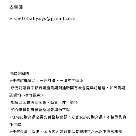
📩
電郵
elspethbaby.sys@gmail.com
關於我們
條款與細則
⭐任何訂購貨品，一經訂購，一律不可退換
-所有訂購貨品都有可能貨期到達時間有機會提早或延遲，如因貨期
延遲均不會作退款。
-如貨品因供應商無貨，斷貨，才可退換
-如介意貨期有機會延遲者請勿下單
⭐任何訂購貨品必需先付全數金額，方會安排訂購貨品，不接受到貨
後付款
⭐任何台灣，香港，國內客人如對貨品有興趣可以已以下方式查詢