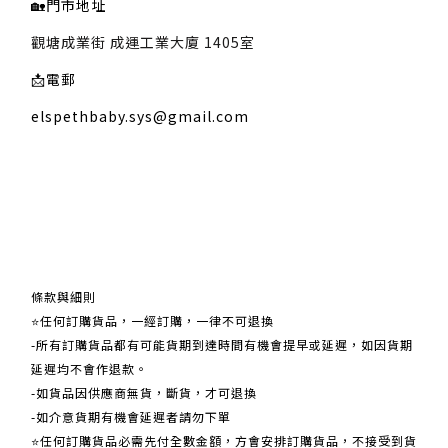
🏡
門市地址
觀塘成業街 成運工業大廈 1405室
📩
電郵
elspethbaby.sys@gmail.com
關於我們
條款與細則
⭐任何訂購貨品，一經訂購，一律不可退換
-所有訂購貨品都有可能貨期到達時間有機會提早或延遲，如因貨期
延遲均不會作退款。
-如貨品因供應商無貨，斷貨，才可退換
-如介意貨期有機會延遲者請勿下單
⭐任何訂購貨品必需先付全數金額，方會安排訂購貨品，不接受到貨