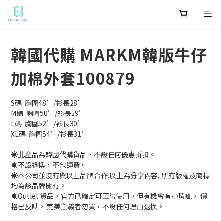
韓國代購 MARKM韓版牛仔
加棉外套100879
S碼  胸圍48’/衫長28’
M碼  胸圍50’/衫長29’
L碼  胸圍52’/衫長30’
XL碼  胸圍54’/衫長31’
☀️此產品為韓國代購貨品，不設任何優惠折扣。
☀️不設退換，不包運費。
☀️本公司並沒有與以上品牌合作,以上為分享內容, 所有版權及商標
均為該品牌擁有。
☀️Outlet 貨品，官方已確定可正常使用，但有機會有小瑕疵， 價
格已反映。 完美主義者勿買，不設任何理由退換。