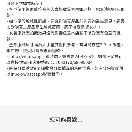
可留下次購物時使用
- 客戶使用後未能符合個人喜好或質素未如理想，恕無法退回及退
款。
- 如你屬於敏感性肌膚，建議你購買產品前先咨詢醫生意見。顧客
如對購買之產品產生敏感反應，將不接受退貨安排。
- 女裝服飾因拍攝效果燈光影響色差本店恕不接受因有色差而退
款。
- 全部服飾尺寸均為人手量度僅供參考，有可能存在2-3cm誤差，
本店恕不接受因有誤差而退款。
- inbox/whatsapp回復時間大概需要24-48小時，如情況緊急可
以直接致電EB客服熱線：57030170/68095004
- 網站訂單默認email收發訂單情況的系統信息，如有任何疑問可
以inbox/whatsapp聯繫我們。
您可能喜歡...