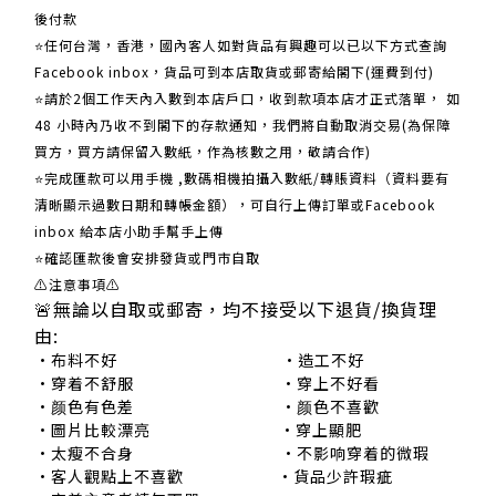
後付款
⭐任何台灣，香港，國內客人如對貨品有興趣可以已以下方式查詢
Facebook inbox，貨品可到本店取貨或郵寄給閣下(運費到付)
​​⭐請於2個工作天內入數到本店戶口，收到款項本店才正式落單， 如
48 小時內乃收不到閣下的存款通知，我們將自動取消交易(為保障
買方，買方請保留入數紙，作為核數之用，敬請合作)
⭐完成匯款可以用手機 ,數碼相機拍攝入數紙/轉賬資料（資料要有
清晰顯示過數日期和轉帳金額），可自行上傳訂單或Facebook
inbox 給本店小助手幫手上傳
⭐確認匯款後會安排發貨或門市自取
⚠注意事項⚠
🚨無論以自取或郵寄，均不接受以下退貨/換貨理
由:
•布料不好 •造工不好
•穿着不舒服 •穿上不好看
•颜色有色差 •颜色不喜歡
•圖片比較漂亮 •穿上顯肥
•太瘦不合身 •不影响穿着的微瑕
•客人觀點上不喜歡 •貨品少許瑕疵