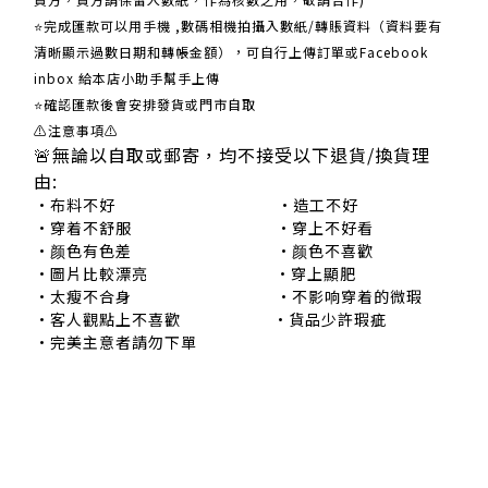
⭐完成匯款可以用手機 ,數碼相機拍攝入數紙/轉賬資料（資料要有
清晰顯示過數日期和轉帳金額），可自行上傳訂單或Facebook
inbox 給本店小助手幫手上傳
⭐確認匯款後會安排發貨或門市自取
⚠注意事項⚠
🚨無論以自取或郵寄，均不接受以下退貨/換貨理
由:
•布料不好 •造工不好
•穿着不舒服 •穿上不好看
•颜色有色差 •颜色不喜歡
•圖片比較漂亮 •穿上顯肥
•太瘦不合身 •不影响穿着的微瑕
•客人觀點上不喜歡 •貨品少許瑕疵
•完美主意者請勿下單