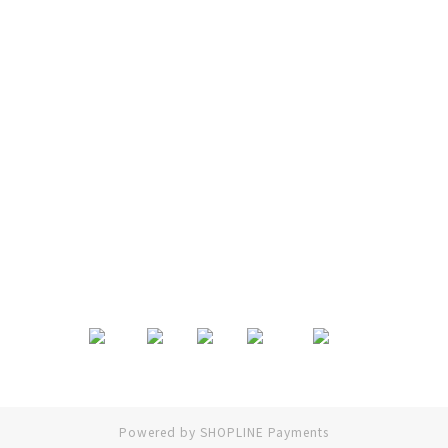
退換貨政策
|
條款及細則
| 2024 © EB ElspethBaby
Powered by
SHOPLINE Payments