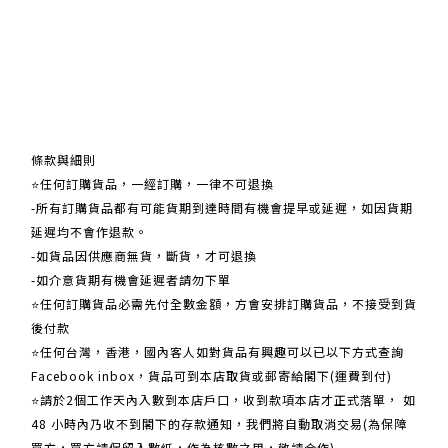
關於我們
條款與細則
⭐任何訂購貨品，一經訂購，一律不可退換
-所有訂購貨品都有可能貨期到達時間有機會提早或延遲，如因貨期
延遲均不會作退款。
-如貨品因供應商無貨，斷貨，才可退換
-如介意貨期有機會延遲者請勿下單
⭐任何訂購貨品必需先付全數金額，方會安排訂購貨品，不接受到貨
後付款
⭐任何台灣，香港，國內客人如對貨品有興趣可以已以下方式查詢
Facebook inbox，貨品可到本店取貨或郵寄給閣下(運費到付)
​​⭐請於2個工作天內入數到本店戶口，收到款項本店才正式落單， 如
48 小時內乃收不到閣下的存款通知，我們將自動取消交易(為保障
買方，買方請保留入數紙，作為核數之用，敬請合作)