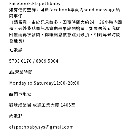
Facebook:Elspethbaby
如有任何查詢，可於facebook專頁內send message給
同事仔
（請留意，由於訊息較多，回覆時間大約24－36小時內回
覆，另外我哋覆訊息會由最早底開始覆，如果未等到我哋
回覆而再次發問，你嘅訊息就會跳到最頂，相對等候時間
會延長）
📞
電話
5703 0170 / 6809 5004
🕰️
營業時間
Monday to Saturday11:00-20:00
🏡
門市地址
觀塘成業街 成運工業大廈 1405室
📩
電郵
elspethbaby.sys@gmail.com