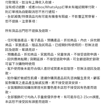
付款情況，如沒有上傳收入收據，
沒有成功過數，或者inbox/WhatsApp訂單未有確認開單付款，
則訂單視為自動取消恕不另行通知。
- 全部減價/特價貨品均有可能有機會有瑕疵，不影響正常穿著，
恕不退換。注意事項：
所有貨品出門恕不退換及退款。
- 任何電器產品，電子產品，預購產品，折扣商品，內衣，床枕類
商品、家居產品、贈品及試用品，已經開封和使用的，恕無法退
回及退款，敬請見諒。
- 預購產品，折扣商品，家居用品，兒童傢具，不接受退款申請。
- 因供應商船期 / 貨期延誤，不接受退款申請，可全額退款於餘款
可留下次購物時使用
- 客戶使用後未能符合個人喜好或質素未如理想，恕無法退回及退
款。
- 如你屬於敏感性肌膚，建議你購買產品前先咨詢醫生意見。顧客
如對購買之產品產生敏感反應，將不接受退貨安排。
- 女裝服飾因拍攝效果燈光影響色差本店恕不接受因有色差而退
款。
- 全部服飾尺寸均為人手量度僅供參考，有可能存在2-15cm誤差,
本店恕不接受因有誤差而退款。