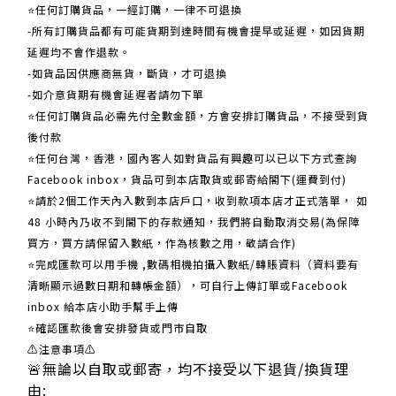
⭐任何訂購貨品，一經訂購，一律不可退換
-所有訂購貨品都有可能貨期到達時間有機會提早或延遲，如因貨期
延遲均不會作退款。
-如貨品因供應商無貨，斷貨，才可退換
-如介意貨期有機會延遲者請勿下單
⭐任何訂購貨品必需先付全數金額，方會安排訂購貨品，不接受到貨
後付款
⭐任何台灣，香港，國內客人如對貨品有興趣可以已以下方式查詢
Facebook inbox，貨品可到本店取貨或郵寄給閣下(運費到付)
​​⭐請於2個工作天內入數到本店戶口，收到款項本店才正式落單， 如
48 小時內乃收不到閣下的存款通知，我們將自動取消交易(為保障
買方，買方請保留入數紙，作為核數之用，敬請合作)
⭐完成匯款可以用手機 ,數碼相機拍攝入數紙/轉賬資料（資料要有
清晰顯示過數日期和轉帳金額），可自行上傳訂單或Facebook
inbox 給本店小助手幫手上傳
⭐確認匯款後會安排發貨或門市自取
⚠注意事項⚠
🚨無論以自取或郵寄，均不接受以下退貨/換貨理
由: