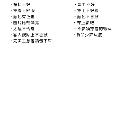
•布料不好 •造工不好
•穿着不舒服 •穿上不好看
•颜色有色差 •颜色不喜歡
•圖片比較漂亮 •穿上顯肥
•太瘦不合身 •不影响穿着的微瑕
•客人觀點上不喜歡 •貨品少許瑕疵
•完美主意者請勿下單