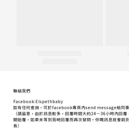
聯絡我們
Facebook:Elspethbaby
如有任何查詢，可於facebook專頁內send message給同
（請留意，由於訊息較多，回覆時間大約24－36小時內回
開始覆，如果未等到我哋回覆而再次發問，你嘅訊息就會跳
長）