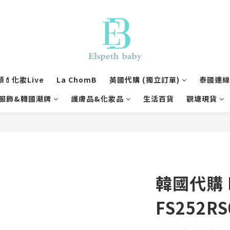
💄化妝Live
La ChomB
英國代購 (獨立訂單)
泰國連線1
服飾&韓國潮牌
護膚品&化妝品
生活百貨
觀塘現貨
韓國代購 F
FS252RS