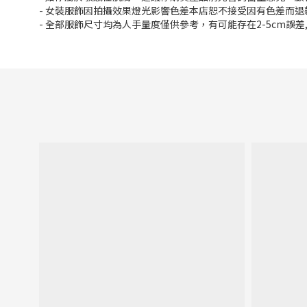
- 女裝服飾因拍攝效果燈光影響色差本店恕不接受因有色差而退
- 全部服飾尺寸均為人手量度僅供參考，有可能存在2-5cm誤