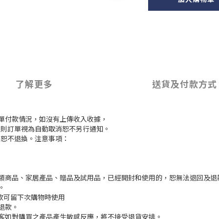
了解更多
送貨及付款方式
訂單付款情況，如沒有上傳收入收據，
付款，則訂單視為自動取消恕不另行通知。
，恕不退換。注意事項：
枕類商品、家居產品、贈品及試用品，已經開封和使用的，恕無法退回及退
。
餘款可留下次購物時使用
退款。
顧客如對購買之產品產生敏感反應，將不接受退貨安排。