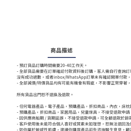
商品描述
- 預訂貨品訂購時間需要20-40工作天。
- 全部貨品需要在訂單確認付款資料後訂購，客人需自行查詢
沒有成功過數，或者inbox/WhatsApp訂單未有確認開單
- 全部減價/特價貨品均有可能有機會有瑕疵，不影響正常穿著
所有貨品出門恕不退換及退款。
- 任何電器產品，電子產品，預購產品，折扣商品，內衣，床
- 預購產品，折扣商品，家居用品，兒童傢具，不接受退款申請
- 因供應商船期 / 貨期延誤，不接受退款申請，可全額退款於
- 客戶使用後未能符合個人喜好或質素未如理想，恕無法退回及
- 如你屬於敏感性肌膚，建議你購買產品前先咨詢醫生意見。