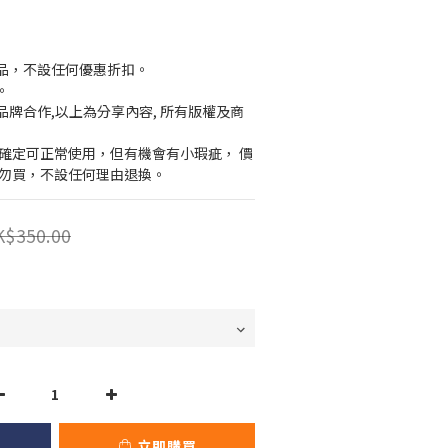
貨品，不設任何優惠折扣。
。
品牌合作,以上為分享內容, 所有版權及商
官方已確定可正常使用，但有機會有小瑕疵， 價
者勿買，不設任何理由退換。
K$350.00
立即購買