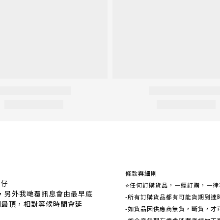
關於我們
條款與細則
事仔
⭐任何訂購貨品，一經訂購，一律
覆，另外我哋覆訊息會由最早底
-所有訂購貨品都有可能貨期到達
到最頂，相對等候時間會延
-如貨品因供應商無貨，斷貨，才