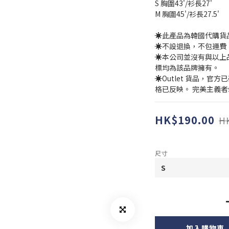
S 胸圍43'/衫長27'
M 胸圍45'/衫長27.5'
☀️此產品為韓國代購
☀️不設退換，不包運費
☀️本公司並沒有與以上
標均為該品牌擁有。
☀️Outlet 貨品，
格已反映。 完美主義
HK$190.00
H
尺寸
加入購物車