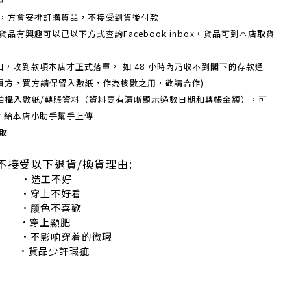
單
額，方會安排訂購貨品，不接受到貨後付款
品有興趣可以已以下方式查詢Facebook inbox，貨品可到本店取貨
戶口，收到款項本店才正式落單， 如 48 小時內乃收不到閣下的存款通
買方，買方請保留入數紙，作為核數之用，敬請合作)
機拍攝入數紙/轉賬資料（資料要有清晰顯示過數日期和轉帳金額），可
box 給本店小助手幫手上傳
取
不接受以下退貨/換貨理由:
造工不好
穿上不好看
颜色不喜歡
•穿上顯肥
不影响穿着的微瑕
•貨品少許瑕疵