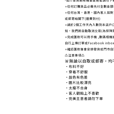
-如介意貨期有機會延遲者請勿下
⭐任何訂購貨品必需先付全數金
⭐任何台灣，香港，國內客人如對貨
或郵寄給閣下(運費到付)
​​⭐請於2個工作天內入數到本店
知，我們將自動取消交易(為保障
⭐完成匯款可以用手機 ,數碼相
自行上傳訂單或Facebook in
⭐確認匯款後會安排發貨或門市自
⚠注意事項⚠
🚨無論以自取或郵寄，均
•布料不好 •
•穿着不舒服 •
•颜色有色差 •
•圖片比較漂亮 
•太瘦不合身 •
•客人觀點上不喜歡 
•完美主意者請勿下單