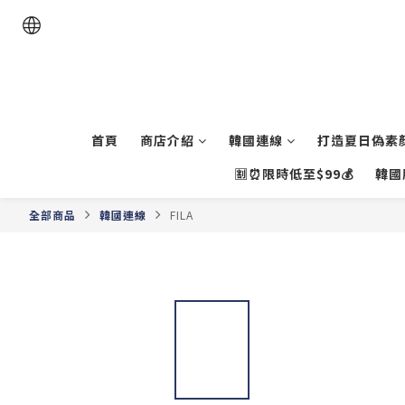
首頁
商店介紹
韓國連線
打造夏日偽素顏
🈹⏰限時低至$99💰
韓國
全部商品
韓國連線
FILA