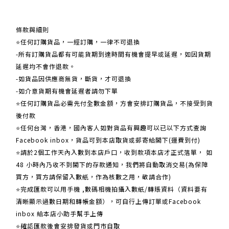
關於我們
條款與細則
⭐任何訂購貨品，一經訂購，一律不可退換
-所有訂購貨品都有可能貨期到達時間有機會提早或延遲，如因貨期
延遲均不會作退款。
-如貨品因供應商無貨，斷貨，才可退換
-如介意貨期有機會延遲者請勿下單
⭐任何訂購貨品必需先付全數金額，方會安排訂購貨品，不接受到貨
後付款
⭐任何台灣，香港，國內客人如對貨品有興趣可以已以下方式查詢
Facebook inbox，貨品可到本店取貨或郵寄給閣下(運費到付)
​​⭐請於2個工作天內入數到本店戶口，收到款項本店才正式落單， 如
48 小時內乃收不到閣下的存款通知，我們將自動取消交易(為保障
買方，買方請保留入數紙，作為核數之用，敬請合作)
⭐完成匯款可以用手機 ,數碼相機拍攝入數紙/轉賬資料（資料要有
清晰顯示過數日期和轉帳金額），可自行上傳訂單或Facebook
inbox 給本店小助手幫手上傳
⭐確認匯款後會安排發貨或門市自取