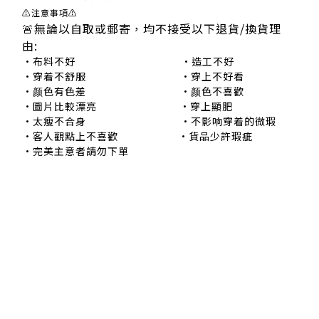
⚠注意事項⚠
🚨無論以自取或郵寄，均不接受以下退貨/換貨理
由:
•布料不好 •造工不好
•穿着不舒服 •穿上不好看
•颜色有色差 •颜色不喜歡
•圖片比較漂亮 •穿上顯肥
•太瘦不合身 •不影响穿着的微瑕
•客人觀點上不喜歡 •貨品少許瑕疵
•完美主意者請勿下單