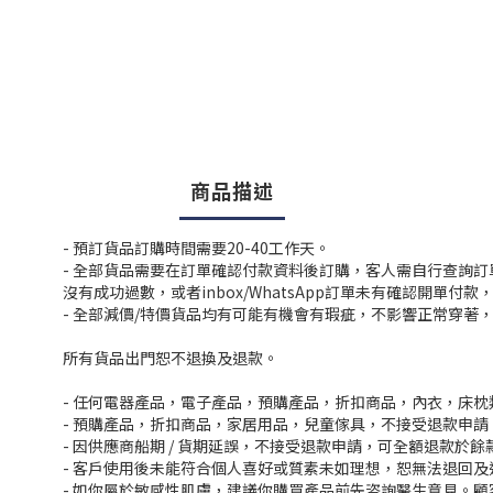
商品描述
- 預訂貨品訂購時間需要20-40工作天。
- 全部貨品需要在訂單確認付款資料後訂購，客人需自行查詢
沒有成功過數，或者inbox/WhatsApp訂單未有確認開單
- 全部減價/特價貨品均有可能有機會有瑕疵，不影響正常穿著
所有貨品出門恕不退換及退款。
- 任何電器產品，電子產品，預購產品，折扣商品，內衣，床
- 預購產品，折扣商品，家居用品，兒童傢具，不接受退款申請
- 因供應商船期 / 貨期延誤，不接受退款申請，可全額退款於
- 客戶使用後未能符合個人喜好或質素未如理想，恕無法退回及
- 如你屬於敏感性肌膚，建議你購買產品前先咨詢醫生意見。