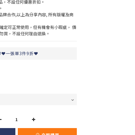
貨品，不設任何優惠折扣。
。
品牌合作,以上為分享內容, 所有版權及商
官方已確定可正常使用，但有機會有小瑕疵， 價
者勿買，不設任何理由退換。
️一張單3件9折❤️