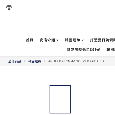
首頁
商店介紹
韓國連線
打造夏日偽素顏
🈹⏰限時低至$99💰
韓國
全部商品
韓國連線
AMBLER&FCMM&NCOVER&AGATHA