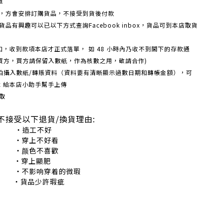
單
額，方會安排訂購貨品，不接受到貨後付款
品有興趣可以已以下方式查詢Facebook inbox，貨品可到本店取貨
戶口，收到款項本店才正式落單， 如 48 小時內乃收不到閣下的存款通
買方，買方請保留入數紙，作為核數之用，敬請合作)
機拍攝入數紙/轉賬資料（資料要有清晰顯示過數日期和轉帳金額），可
box 給本店小助手幫手上傳
取
不接受以下退貨/換貨理由:
造工不好
穿上不好看
颜色不喜歡
•穿上顯肥
不影响穿着的微瑕
•貨品少許瑕疵