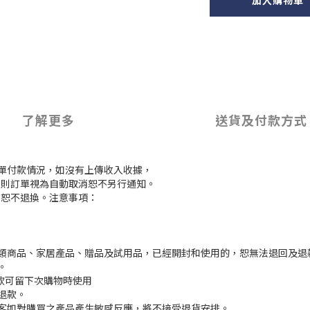
加入購物車
了解更多
送貨及付款方式
訂單付款情況，如沒有上傳收入收據，
付款，則訂單視為自動取消恕不另行通知。
，恕不退換。注意事項：
枕類商品、家居產品、贈品及試用品，已經開封和使用的，恕無法退回及退
。
餘款可留下次購物時使用
退款。
顧客如對購買之產品產生敏感反應，將不接受退貨安排。