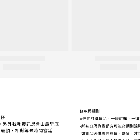
關於我們
條款與細則
事仔
⭐任何訂購貨品，一經訂購，一律
覆，另外我哋覆訊息會由最早底
-所有訂購貨品都有可能貨期到達
到最頂，相對等候時間會延
-如貨品因供應商無貨，斷貨，才