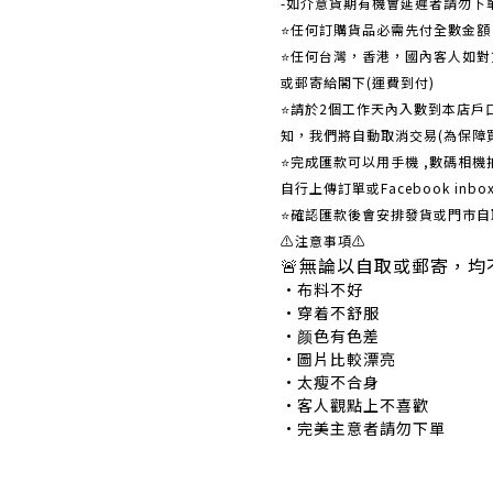
-如介意貨期有機會延遲者請勿下
⭐任何訂購貨品必需先付全數金
⭐任何台灣，香港，國內客人如對貨
或郵寄給閣下(運費到付)
​​⭐請於2個工作天內入數到本店
知，我們將自動取消交易(為保障
⭐完成匯款可以用手機 ,數碼相
自行上傳訂單或Facebook in
⭐確認匯款後會安排發貨或門市自
⚠注意事項⚠
🚨無論以自取或郵寄，均
•布料不好 •
•穿着不舒服 •
•颜色有色差 •
•圖片比較漂亮 
•太瘦不合身 •
•客人觀點上不喜歡 
•完美主意者請勿下單