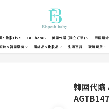
💄化妝Live
La ChomB
英國代購 (獨立訂單)
泰國連線1
服飾&韓國潮牌
護膚品&化妝品
生活百貨
觀塘現貨
韓國代購 
AGTB147