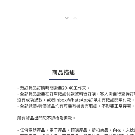
商品描述
- 預訂貨品訂購時間需要20-40工作天。
- 全部貨品需要在訂單確認付款資料後訂購，客人需自行查詢
沒有成功過數，或者inbox/WhatsApp訂單未有確認開單
- 全部減價/特價貨品均有可能有機會有瑕疵，不影響正常穿著
所有貨品出門恕不退換及退款。
- 任何電器產品，電子產品，預購產品，折扣商品，內衣，床