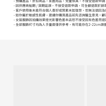
- 預購產品，折扣商品，家居用品，兒童傢具，不接受退款申請
- 因供應商船期 / 貨期延誤，不接受退款申請，可全額退款於
- 客戶使用後未能符合個人喜好或質素未如理想，恕無法退回及
- 如你屬於敏感性肌膚，建議你購買產品前先咨詢醫生意見。
- 女裝服飾因拍攝效果燈光影響色差本店恕不接受因有色差而退
- 全部服飾尺寸均為人手量度僅供參考，有可能存在2-22cm