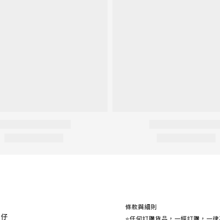
關於我們
條款與細則
事仔
⭐任何訂購貨品，一經訂購，一律