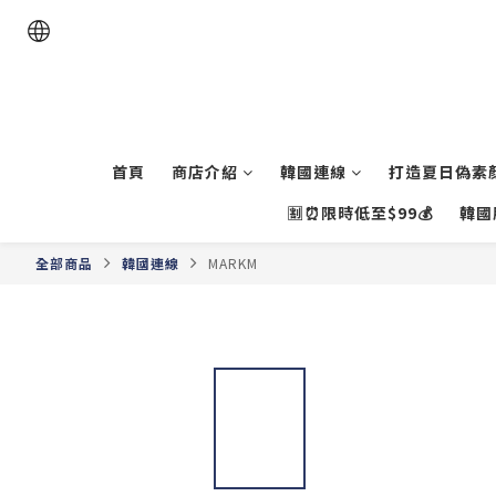
首頁
商店介紹
韓國連線
打造夏日偽素顏
🈹⏰限時低至$99💰
韓國
全部商品
韓國連線
MARKM