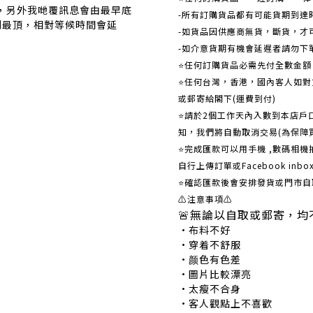
覆，另外我哋覆訊息會由最早底
-所有訂購貨品都有可能貨期到達
到最頂，相對等候時間會延
-如貨品因供應商無貨，斷貨，才
-如介意貨期有機會延遲者請勿下
⭐任何訂購貨品必需先付全數金
⭐任何台灣，香港，國內客人如對貨
或郵寄給閣下(運費到付)
​​⭐請於2個工作天內入數到本店
知，我們將自動取消交易(為保障
⭐完成匯款可以用手機 ,數碼相
自行上傳訂單或Facebook in
⭐確認匯款後會安排發貨或門市自
⚠注意事項⚠
🚨無論以自取或郵寄，均
•布料不好 •
•穿着不舒服 •
•颜色有色差 •
•圖片比較漂亮 
•太瘦不合身 •
•客人觀點上不喜歡 