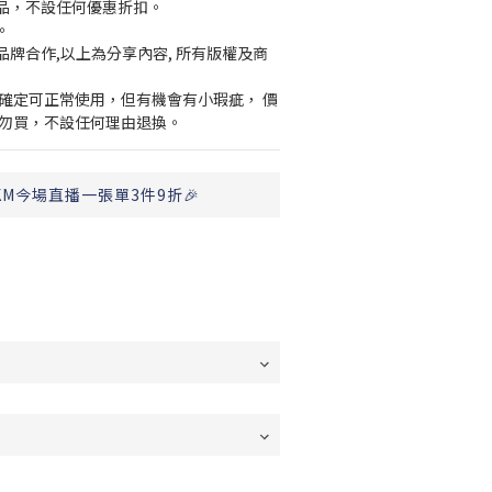
貨品，不設任何優惠折扣。
。
品牌合作,以上為分享內容, 所有版權及商
官方已確定可正常使用，但有機會有小瑕疵， 價
者勿買，不設任何理由退換。
KM今場直播一張單3件9折🎉