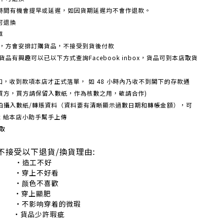
時間有機會提早或延遲，如因貨期延遲均不會作退款。
可退換
單
額，方會安排訂購貨品，不接受到貨後付款
品有興趣可以已以下方式查詢Facebook inbox，貨品可到本店取貨
戶口，收到款項本店才正式落單， 如 48 小時內乃收不到閣下的存款通
買方，買方請保留入數紙，作為核數之用，敬請合作)
機拍攝入數紙/轉賬資料（資料要有清晰顯示過數日期和轉帳金額），可
box 給本店小助手幫手上傳
取
不接受以下退貨/換貨理由:
造工不好
穿上不好看
颜色不喜歡
•穿上顯肥
不影响穿着的微瑕
•貨品少許瑕疵