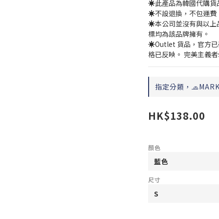
☀️此產品為韓國代購
☀️不設退換，不包運費
☀️本公司並沒有與以上
標均為該品牌擁有。
☀️Outlet 貨品，
格已反映。 完美主義
指定分類，🧢MAR
HK$138.00
顏色
尺寸