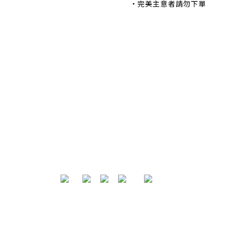
•完美主意者請勿下單
退換貨政策
|
條款及細則
| 2024 © EB ElspethBaby
Powered by
SHOPLINE Payments