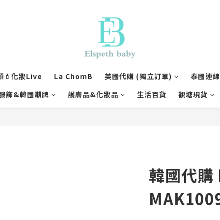
💄化妝Live
La ChomB
英國代購 (獨立訂單)
泰國連線1
服飾&韓國潮牌
護膚品&化妝品
生活百貨
觀塘現貨
韓國代購 
MAK100