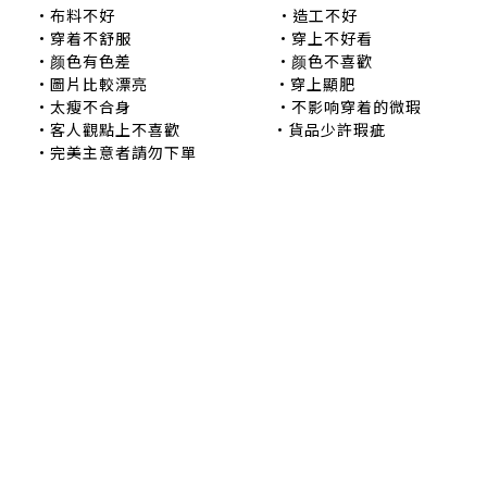
•布料不好 •造工不好
•穿着不舒服 •穿上不好看
•颜色有色差 •颜色不喜歡
•圖片比較漂亮 •穿上顯肥
•太瘦不合身 •不影响穿着的微瑕
•客人觀點上不喜歡 •貨品少許瑕疵
•完美主意者請勿下單