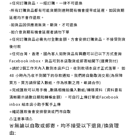
⭐任何訂購貨品，一經訂購，一律不可退換
-所有訂購貨品都有可能貨期到達時間有機會提早或延遲，如因貨期
延遲均不會作退款。
-如貨品因供應商無貨，斷貨，才可退換
-如介意貨期有機會延遲者請勿下單
⭐任何訂購貨品必需先付全數金額，方會安排訂購貨品，不接受到貨
後付款
⭐任何台灣，香港，國內客人如對貨品有興趣可以已以下方式查詢
Facebook inbox，貨品可到本店取貨或郵寄給閣下(運費到付)
​​⭐請於2個工作天內入數到本店戶口，收到款項本店才正式落單， 如
48 小時內乃收不到閣下的存款通知，我們將自動取消交易(為保障
買方，買方請保留入數紙，作為核數之用，敬請合作)
⭐完成匯款可以用手機 ,數碼相機拍攝入數紙/轉賬資料（資料要有
清晰顯示過數日期和轉帳金額），可自行上傳訂單或Facebook
inbox 給本店小助手幫手上傳
⭐確認匯款後會安排發貨或門市自取
⚠注意事項⚠
🚨無論以自取或郵寄，均不接受以下退貨/換貨理
由: