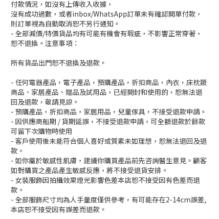
付款情況，如沒有上傳收入收據，
沒有成功過數，或者inbox/WhatsApp訂單未有確認開單付款，
則訂單視為自動取消恕不另行通知。
- 全部減價/特價貨品均有可能有機會有瑕疵，不影響正常穿著，
恕不退換。注意事項：
所有貨品出門恕不退換及退款。
- 任何電器產品，電子產品，預購產品，折扣商品，內衣，床枕類
商品、家居產品、贈品及試用品，已經開封和使用的，恕無法退
回及退款，敬請見諒。
- 預購產品，折扣商品，家居用品，兒童傢具，不接受退款申請。
- 因供應商船期 / 貨期延誤，不接受退款申請，可全額退款於餘款
可留下次購物時使用
- 客戶使用後未能符合個人喜好或質素未如理想，恕無法退回及退
款。
- 如你屬於敏感性肌膚，建議你購買產品前先咨詢醫生意見。顧客
如對購買之產品產生敏感反應，將不接受退貨安排。
- 女裝服飾因拍攝效果燈光影響色差本店恕不接受因有色差而退
款。
- 全部服飾尺寸均為人手量度僅供參考，有可能存在2-14cm誤差,
本店恕不接受因有誤差而退款。