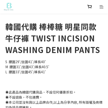
韓國代購 棒棒糖 明星同款
牛仔褲 TWIST INCISION
WASHING DENIM PANTS
S  腰圍29'/坐圍41'/褲長40'
M  腰圍31'/坐圍43'/褲長40.5'
L  腰圍33'/坐圍45'/褲長41'
☀️此產品為韓國代購貨品，不設任何優惠折扣。
☀️不設退換，不包運費。
☀️本公司並沒有與以上品牌合作,以上為分享內容, 所有版權及商標
均為該品牌擁有。