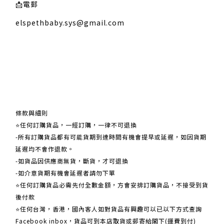
📩
電郵
elspethbaby.sys@gmail.com
關於我們
條款與細則
⭐任何訂購貨品，一經訂購，一律不可退換
-所有訂購貨品都有可能貨期到達時間有機會提早或延遲，如因貨期
延遲均不會作退款。
-如貨品因供應商無貨，斷貨，才可退換
-如介意貨期有機會延遲者請勿下單
⭐任何訂購貨品必需先付全數金額，方會安排訂購貨品，不接受到貨
後付款
⭐任何台灣，香港，國內客人如對貨品有興趣可以已以下方式查詢
Facebook inbox，貨品可到本店取貨或郵寄給閣下(運費到付)