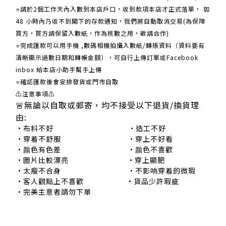
​​⭐請於2個工作天內入數到本店戶口，收到款項本店才正式落單， 如
48 小時內乃收不到閣下的存款通知，我們將自動取消交易(為保障
買方，買方請保留入數紙，作為核數之用，敬請合作)
⭐完成匯款可以用手機 ,數碼相機拍攝入數紙/轉賬資料（資料要有
清晰顯示過數日期和轉帳金額），可自行上傳訂單或Facebook
inbox 給本店小助手幫手上傳
⭐確認匯款後會安排發貨或門市自取
⚠注意事項⚠
🚨無論以自取或郵寄，均不接受以下退貨/換貨理
由:
•布料不好 •造工不好
•穿着不舒服 •穿上不好看
•颜色有色差 •颜色不喜歡
•圖片比較漂亮 •穿上顯肥
•太瘦不合身 •不影响穿着的微瑕
•客人觀點上不喜歡 •貨品少許瑕疵
•完美主意者請勿下單