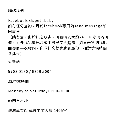
聯絡我們
Facebook:Elspethbaby
如有任何查詢，可於facebook專頁內send message給
同事仔
（請留意，由於訊息較多，回覆時間大約24－36小時內回
覆，另外我哋覆訊息會由最早底開始覆，如果未等到我哋
回覆而再次發問，你嘅訊息就會跳到最頂，相對等候時間
會延長）
📞
電話
5703 0170 / 6809 5004
🕰️
營業時間
Monday to Saturday11:00-20:00
🏡
門市地址
觀塘成業街 成運工業大廈 1405室