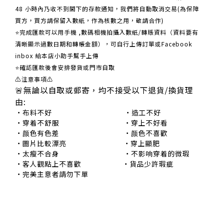
48 小時內乃收不到閣下的存款通知，我們將自動取消交易(為保障
買方，買方請保留入數紙，作為核數之用，敬請合作)
⭐完成匯款可以用手機 ,數碼相機拍攝入數紙/轉賬資料（資料要有
清晰顯示過數日期和轉帳金額），可自行上傳訂單或Facebook
inbox 給本店小助手幫手上傳
⭐確認匯款後會安排發貨或門市自取
⚠注意事項⚠
🚨無論以自取或郵寄，均不接受以下退貨/換貨理
由:
•布料不好 •造工不好
•穿着不舒服 •穿上不好看
•颜色有色差 •颜色不喜歡
•圖片比較漂亮 •穿上顯肥
•太瘦不合身 •不影响穿着的微瑕
•客人觀點上不喜歡 •貨品少許瑕疵
•完美主意者請勿下單