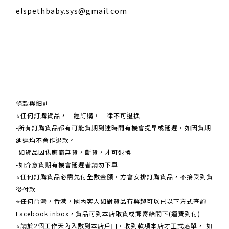
elspethbaby.sys@gmail.com
關於我們
條款與細則
⭐任何訂購貨品，一經訂購，一律不可退換
-所有訂購貨品都有可能貨期到達時間有機會提早或延遲，如因貨期
延遲均不會作退款。
-如貨品因供應商無貨，斷貨，才可退換
-如介意貨期有機會延遲者請勿下單
⭐任何訂購貨品必需先付全數金額，方會安排訂購貨品，不接受到貨
後付款
⭐任何台灣，香港，國內客人如對貨品有興趣可以已以下方式查詢
Facebook inbox，貨品可到本店取貨或郵寄給閣下(運費到付)
​​⭐請於2個工作天內入數到本店戶口，收到款項本店才正式落單， 如