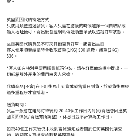
款。
英國🇬🇧代購寄送方式
只使用順豐速遞發貨，客人只需在結帳的時候選擇一個自取點或
輸入地址便可，寄出後會經網站傳送順豐單號以追蹤訂單狀態。
🙏🏻英國代購貨品不可夾其他百貨訂單一起寄出🙏🏻
客人使用順豐結帳時會收取首重(1KG) $30 運費，續重(2KG)
$36。
*客人如有特別需要用順豐紙箱包裝，請在訂單備註欄中提出，一
切紙箱額外產生的費用由客人承擔。
代購商品[不會]在下訂後馬上到貨或發售當日到貨，於發貨後需經
過多重程序才會抵港。
送貨時間：
貨品一般會在確認訂單後約 20-40個工作日內到貨(寄送會因應英
國🇬🇧供貨/ 寄送有所調整) ，休息日並不計算為工作日。
如第40個工作天後仍未收到寄貨通知或者關於任何英國代購查
詢：歡迎客人直接查詢聯繫英國專線: