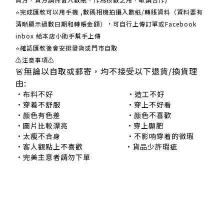
⭐完成匯款可以用手機 ,數碼相機拍攝入數紙/轉賬資料（資料要有
清晰顯示過數日期和轉帳金額），可自行上傳訂單或Facebook
inbox 給本店小助手幫手上傳
⭐確認匯款後會安排發貨或門市自取
⚠注意事項⚠
🚨無論以自取或郵寄，均不接受以下退貨/換貨理
由:
•布料不好 •造工不好
•穿着不舒服 •穿上不好看
•颜色有色差 •颜色不喜歡
•圖片比較漂亮 •穿上顯肥
•太瘦不合身 •不影响穿着的微瑕
•客人觀點上不喜歡 •貨品少許瑕疵
•完美主意者請勿下單