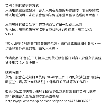
英國🇬🇧代購寄送方式
只使用順豐速遞發貨，客人只需在結帳的時候選擇一個自取點或
輸入地址便可，寄出後會經網站傳送順豐單號以追蹤訂單狀態。
🙏🏻英國代購貨品不可夾其他百貨訂單一起寄出🙏🏻
客人使用順豐結帳時會收取首重(1KG) $30 運費，續重(2KG)
$36。
*客人如有特別需要用順豐紙箱包裝，請在訂單備註欄中提出，一
切紙箱額外產生的費用由客人承擔。
代購商品[不會]在下訂後馬上到貨或發售當日到貨，於發貨後需經
過多重程序才會抵港。
送貨時間：
貨品一般會在確認訂單後約 20-40個工作日內到貨(寄送會因應英
國🇬🇧供貨/ 寄送有所調整) ，休息日並不計算為工作日。
如第40個工作天後仍未收到寄貨通知或者關於任何英國代購查
詢：歡迎客人直接查詢聯繫英國專線:
https://api.whatsapp.com/send?phone=447340360260