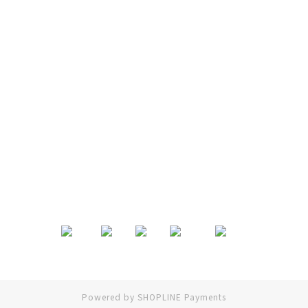
退換貨政策
|
條款及細則
| 2024 © EB ElspethBaby
Powered by
SHOPLINE Payments