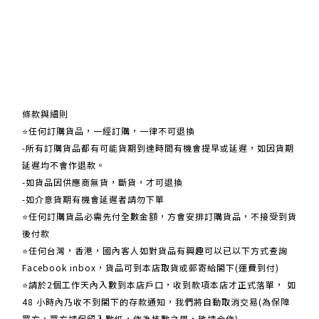
關於我們
條款與細則
⭐任何訂購貨品，一經訂購，一律不可退換
-所有訂購貨品都有可能貨期到達時間有機會提早或延遲，如因貨期
延遲均不會作退款。
-如貨品因供應商無貨，斷貨，才可退換
-如介意貨期有機會延遲者請勿下單
⭐任何訂購貨品必需先付全數金額，方會安排訂購貨品，不接受到貨
後付款
⭐任何台灣，香港，國內客人如對貨品有興趣可以已以下方式查詢
Facebook inbox，貨品可到本店取貨或郵寄給閣下(運費到付)
​​⭐請於2個工作天內入數到本店戶口，收到款項本店才正式落單， 如
48 小時內乃收不到閣下的存款通知，我們將自動取消交易(為保障
買方，買方請保留入數紙，作為核數之用，敬請合作)