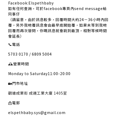
Facebook:Elspethbaby
如有任何查詢，可於facebook專頁內send message給
同事仔
（請留意，由於訊息較多，回覆時間大約24－36小時內回
覆，另外我哋覆訊息會由最早底開始覆，如果未等到我哋
回覆而再次發問，你嘅訊息就會跳到最頂，相對等候時間
會延長）
📞
電話
5703 0170 / 6809 5004
🕰️
營業時間
Monday to Saturday11:00-20:00
🏡
門市地址
觀塘成業街 成運工業大廈 1405室
📩
電郵
elspethbaby.sys@gmail.com