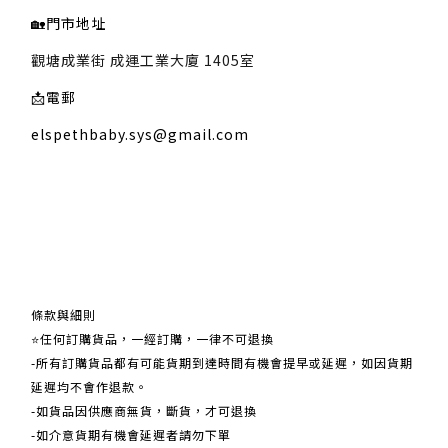
🏡
門市地址
觀塘成業街 成運工業大廈 1405室
📩
電郵
elspethbaby.sys@gmail.com
關於我們
條款與細則
⭐任何訂購貨品，一經訂購，一律不可退換
-所有訂購貨品都有可能貨期到達時間有機會提早或延遲，如因貨期
延遲均不會作退款。
-如貨品因供應商無貨，斷貨，才可退換
-如介意貨期有機會延遲者請勿下單