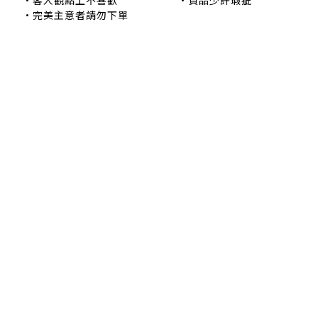
•完美主意者請勿下單
退換貨政策
|
條款及細則
| 2024 © EB ElspethBaby