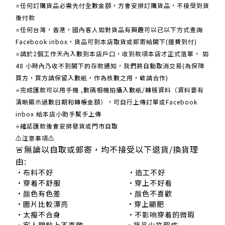
⭐任何訂購貨品必需先付全數金額，方會安排訂購貨品，不接受到貨
後付款
⭐任何台灣，香港，國內客人如對貨品有興趣可以已以下方式查詢
Facebook inbox，貨品可到本店取貨或郵寄給閣下(運費到付)
​​⭐請於2個工作天內入數到本店戶口，收到款項本店才正式落單， 如
48 小時內乃收不到閣下的存款通知，我們將自動取消交易(為保障
買方，買方請保留入數紙，作為核數之用，敬請合作)
⭐完成匯款可以用手機 ,數碼相機拍攝入數紙/轉賬資料（資料要有
清晰顯示過數日期和轉帳金額），可自行上傳訂單或Facebook
inbox 給本店小助手幫手上傳
⭐確認匯款後會安排發貨或門市自取
⚠注意事項⚠
🚨無論以自取或郵寄，均不接受以下退貨/換貨理
由:
•布料不好 •造工不好
•穿着不舒服 •穿上不好看
•颜色有色差 •颜色不喜歡
•圖片比較漂亮 •穿上顯肥
•太瘦不合身 •不影响穿着的微瑕
•客人觀點上不喜歡 •貨品少許瑕疵