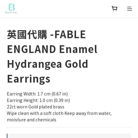
英國代購 -FABLE
ENGLAND Enamel
Hydrangea Gold
Earrings
Earring Width: 1.7 cm (0.67 in)
Earring Height: 1.0 cm (0.39 in)
22ct worn Gold plated brass
Wipe clean with a soft cloth Keep away from water, 
moisture and chemicals