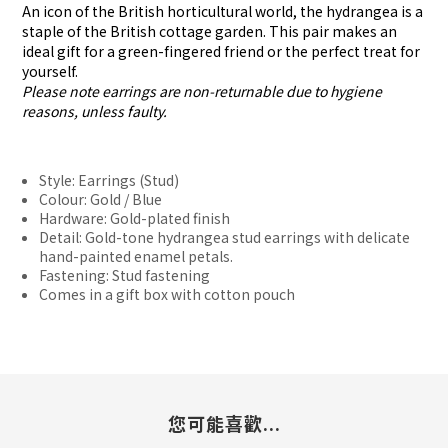
An icon of the British horticultural world, the hydrangea is a
staple of the British cottage garden. This pair makes an
ideal gift for a green-fingered friend or the perfect treat for
yourself.
Please note earrings are non-returnable due to hygiene
reasons, unless faulty.
Style: Earrings (Stud)
Colour: Gold / Blue
Hardware: Gold-plated finish
Detail: Gold-tone hydrangea stud earrings with delicate
hand-painted enamel petals.
Fastening: Stud fastening
Comes in a gift box with cotton pouch
您可能喜歡...