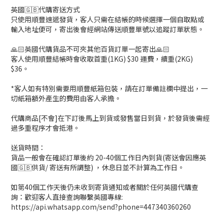
英國🇬🇧代購寄送方式
只使用順豐速遞發貨，客人只需在結帳的時候選擇一個自取點或
輸入地址便可，寄出後會經網站傳送順豐單號以追蹤訂單狀態。
🙏🏻英國代購貨品不可夾其他百貨訂單一起寄出🙏🏻
客人使用順豐結帳時會收取首重(1KG) $30 運費，續重(2KG)
$36。
*客人如有特別需要用順豐紙箱包裝，請在訂單備註欄中提出，一
切紙箱額外產生的費用由客人承擔。
代購商品[不會]在下訂後馬上到貨或發售當日到貨，於發貨後需經
過多重程序才會抵港。
送貨時間：
貨品一般會在確認訂單後約 20-40個工作日內到貨(寄送會因應英
國🇬🇧供貨/ 寄送有所調整) ，休息日並不計算為工作日。
如第40個工作天後仍未收到寄貨通知或者關於任何英國代購查
詢：歡迎客人直接查詢聯繫英國專線:
https://api.whatsapp.com/send?phone=447340360260