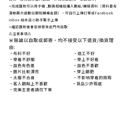
⭐完成匯款可以用手機 ,數碼相機拍攝入數紙/轉賬資料（資料要有
清晰顯示過數日期和轉帳金額），可自行上傳訂單或Facebook
inbox 給本店小助手幫手上傳
⭐確認匯款後會安排發貨或門市自取
⚠注意事項⚠
🚨無論以自取或郵寄，均不接受以下退貨/換貨理
由:
•布料不好 •造工不好
•穿着不舒服 •穿上不好看
•颜色有色差 •颜色不喜歡
•圖片比較漂亮 •穿上顯肥
•太瘦不合身 •不影响穿着的微瑕
•客人觀點上不喜歡 •貨品少許瑕疵
•完美主意者請勿下單