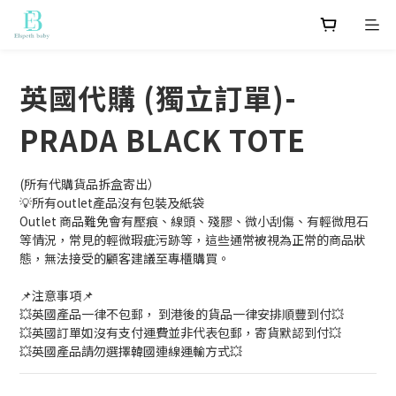
英國代購 (獨立訂單)-
PRADA BLACK TOTE
(所有代購貨品拆盒寄出）
💡所有outlet產品沒有包裝及紙袋
Outlet 商品難免會有壓痕、線頭、殘膠、微小刮傷、有輕微甩石
等情況，常見的輕微瑕疵污跡等，這些通常被視為正常的商品狀
態，無法接受的顧客建議至專櫃購買。 
📌注意事項📌 
💥英國產品一律不包郵， 到港後的貨品一律安排順豐到付💥 
💥英國訂單如沒有支付運費並非代表包郵，寄貨默認到付💥
💥英國產品請勿選擇韓國連線運輸方式💥