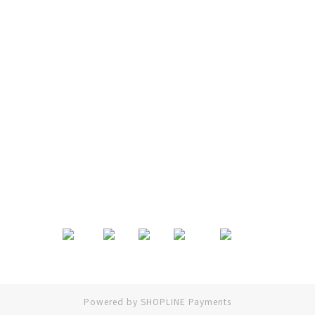
退換貨政策
|
條款及細則
| 2024 © EB ElspethBaby
Powered by
SHOPLINE Payments