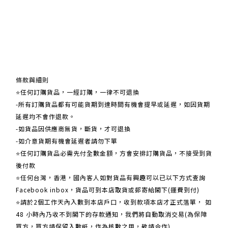
關於我們
條款與細則
⭐任何訂購貨品，一經訂購，一律不可退換
-所有訂購貨品都有可能貨期到達時間有機會提早或延遲，如因貨期
延遲均不會作退款。
-如貨品因供應商無貨，斷貨，才可退換
-如介意貨期有機會延遲者請勿下單
⭐任何訂購貨品必需先付全數金額，方會安排訂購貨品，不接受到貨
後付款
⭐任何台灣，香港，國內客人如對貨品有興趣可以已以下方式查詢
Facebook inbox，貨品可到本店取貨或郵寄給閣下(運費到付)
​​⭐請於2個工作天內入數到本店戶口，收到款項本店才正式落單， 如
48 小時內乃收不到閣下的存款通知，我們將自動取消交易(為保障
買方，買方請保留入數紙，作為核數之用，敬請合作)