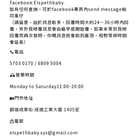
Facebook:Elspethbaby
如有任何查詢，可於facebook專頁內send message給
同事仔
（請留意，由於訊息較多，回覆時間大約24－36小時內回
覆，另外我哋覆訊息會由最早底開始覆，如果未等到我哋
回覆而再次發問，你嘅訊息就會跳到最頂，相對等候時間
會延長）
📞
電話
5703 0170 / 6809 5004
🕰️
營業時間
Monday to Saturday11:00-20:00
🏡
門市地址
觀塘成業街 成運工業大廈 1405室
📩
電郵
elspethbaby.sys@gmail.com