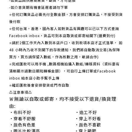
-如貨品因供應商無貨，斷貨，才可退換
-如介意貨期有機會延遲者請勿下單
⭐任何訂購貨品必需先付全數金額，方會安排訂購貨品，不接受到貨
後付款
⭐任何台灣，香港，國內客人如對貨品有興趣可以已以下方式查詢
Facebook inbox，貨品可到本店取貨或郵寄給閣下(運費到付)
​​⭐請於2個工作天內入數到本店戶口，收到款項本店才正式落單， 如
48 小時內乃收不到閣下的存款通知，我們將自動取消交易(為保障
買方，買方請保留入數紙，作為核數之用，敬請合作)
⭐完成匯款可以用手機 ,數碼相機拍攝入數紙/轉賬資料（資料要有
清晰顯示過數日期和轉帳金額），可自行上傳訂單或Facebook
inbox 給本店小助手幫手上傳
⭐確認匯款後會安排發貨或門市自取
⚠注意事項⚠
🚨無論以自取或郵寄，均不接受以下退貨/換貨理
由:
•布料不好 •造工不好
•穿着不舒服 •穿上不好看
•颜色有色差 •颜色不喜歡
•圖片比較漂亮 •穿上顯肥