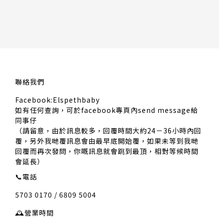
聯絡我們
Facebook:Elspethbaby
如有任何查詢，可於facebook專頁內send message給
同事仔
（請留意，由於訊息較多，回覆時間大約24－36小時內回
覆，另外我哋覆訊息會由最早底開始覆，如果未等到我哋
回覆而再次發問，你嘅訊息就會跳到最頂，相對等候時間
會延長）
📞
電話
5703 0170 / 6809 5004
🕰️
營業時間