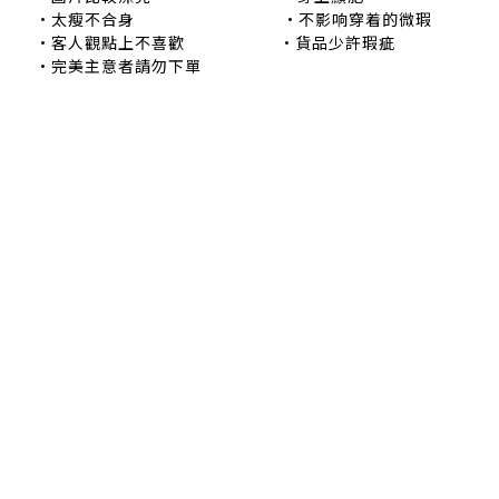
•太瘦不合身 •不影响穿着的微瑕
•客人觀點上不喜歡 •貨品少許瑕疵
•完美主意者請勿下單
退換貨政策
|
條款及細則
| 2024 © EB ElspethBaby