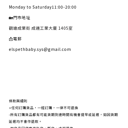
Monday to Saturday11:00-20:00
🏡
門市地址
觀塘成業街 成運工業大廈 1405室
📩
電郵
elspethbaby.sys@gmail.com
關於我們
條款與細則
⭐任何訂購貨品，一經訂購，一律不可退換
-所有訂購貨品都有可能貨期到達時間有機會提早或延遲，如因貨期
延遲均不會作退款。