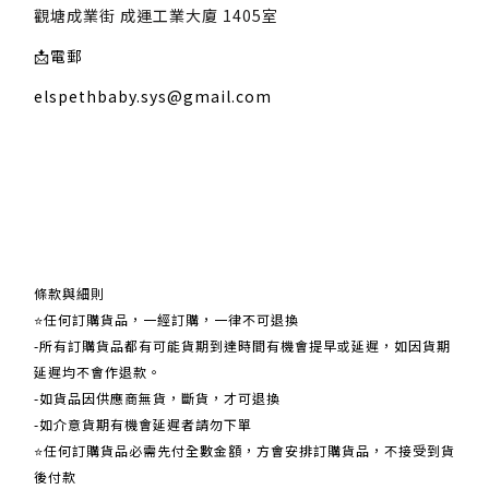
觀塘成業街 成運工業大廈 1405室
📩
電郵
elspethbaby.sys@gmail.com
關於我們
條款與細則
⭐任何訂購貨品，一經訂購，一律不可退換
-所有訂購貨品都有可能貨期到達時間有機會提早或延遲，如因貨期
延遲均不會作退款。
-如貨品因供應商無貨，斷貨，才可退換
-如介意貨期有機會延遲者請勿下單
⭐任何訂購貨品必需先付全數金額，方會安排訂購貨品，不接受到貨
後付款