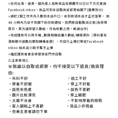
⭐任何台灣，香港，國內客人如對貨品有興趣可以已以下方式查詢
Facebook inbox，貨品可到本店取貨或郵寄給閣下(運費到付)
​​⭐請於2個工作天內入數到本店戶口，收到款項本店才正式落單， 如
48 小時內乃收不到閣下的存款通知，我們將自動取消交易(為保障
買方，買方請保留入數紙，作為核數之用，敬請合作)
⭐完成匯款可以用手機 ,數碼相機拍攝入數紙/轉賬資料（資料要有
清晰顯示過數日期和轉帳金額），可自行上傳訂單或Facebook
inbox 給本店小助手幫手上傳
⭐確認匯款後會安排發貨或門市自取
⚠注意事項⚠
🚨無論以自取或郵寄，均不接受以下退貨/換貨理
由:
•布料不好 •造工不好
•穿着不舒服 •穿上不好看
•颜色有色差 •颜色不喜歡
•圖片比較漂亮 •穿上顯肥
•太瘦不合身 •不影响穿着的微瑕
•客人觀點上不喜歡 •貨品少許瑕疵
•完美主意者請勿下單