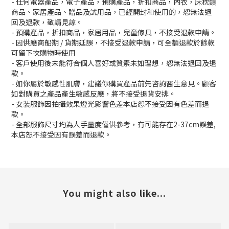
- 任何電器產品，電子產品，預購產品，折扣商品，內衣，床枕類
商品、家居產品、贈品及試用品，已經開封和使用的，恕無法退
回及退款，敬請見諒。
- 預購產品，折扣商品，家居用品，兒童傢具，不接受退款申請。
- 因供應商船期 / 貨期延誤，不接受退款申請，可全額退款於餘款
可留下次購物時使用
- 客戶使用後未能符合個人喜好或質素未如理想，恕無法退回及退
款。
- 如你屬於敏感性肌膚，建議你購買產品前先咨詢醫生意見。顧客
如對購買之產品產生敏感反應，將不接受退貨安排。
- 女裝服飾因拍攝效果燈光影響色差本店恕不接受因有色差而退
款。
- 全部服飾尺寸均為人手量度僅供參考，有可能存在2-37cm誤差,
本店恕不接受因有誤差而退款。
You might also like...