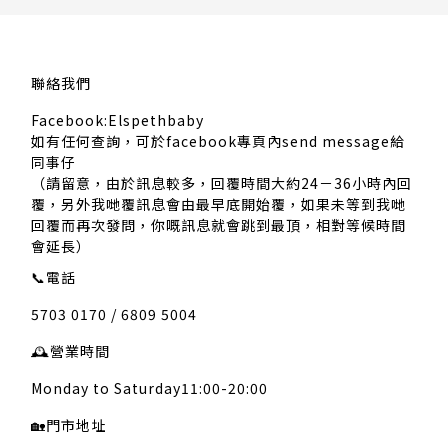
聯絡我們
Facebook:Elspethbaby
如有任何查詢，可於facebook專頁內send message給
同事仔
（請留意，由於訊息較多，回覆時間大約24－36小時內回
覆，另外我哋覆訊息會由最早底開始覆，如果未等到我哋
回覆而再次發問，你嘅訊息就會跳到最頂，相對等候時間
會延長）
📞
電話
5703 0170 / 6809 5004
🕰️
營業時間
Monday to Saturday11:00-20:00
🏡
門市地址