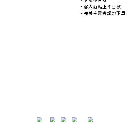
•太瘦不合身 •
•客人觀點上不喜歡 
•完美主意者請勿下單
退換貨政策
|
條款及細則
| 2024 © EB ElspethBaby