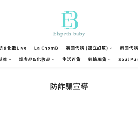
💄化妝Live
La ChomB
英國代購 (獨立訂單)
泰國代購 
潮牌
護膚品&化妝品
生活百貨
觀塘現貨
Soul Pu
防詐騙宣導
關於我們