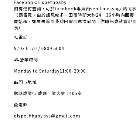
Facebook:Elspethbaby
如有任何查詢，可於facebook專頁內send message給同
（請留意，由於訊息較多，回覆時間大約24－36小時內回
開始覆，如果未等到我哋回覆而再次發問，你嘅訊息就會跳
長）
📞
電話
5703 0170 / 6809 5004
🕰️
營業時間
Monday to Saturday11:00-20:00
🏡
門市地址
觀塘成業街 成運工業大廈 1405室
📩
電郵
elspethbaby.sys@gmail.com