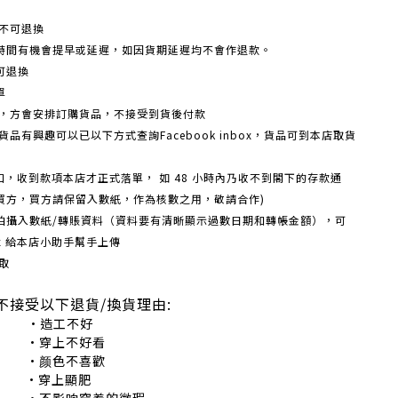
不可退換
時間有機會提早或延遲，如因貨期延遲均不會作退款。
可退換
單
額，方會安排訂購貨品，不接受到貨後付款
品有興趣可以已以下方式查詢Facebook inbox，貨品可到本店取貨
戶口，收到款項本店才正式落單， 如 48 小時內乃收不到閣下的存款通
買方，買方請保留入數紙，作為核數之用，敬請合作)
機拍攝入數紙/轉賬資料（資料要有清晰顯示過數日期和轉帳金額），可
box 給本店小助手幫手上傳
取
不接受以下退貨/換貨理由:
造工不好
穿上不好看
颜色不喜歡
•穿上顯肥