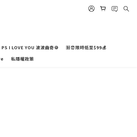
PS I LOVE YOU 波波曲奇🍪
🈹⏰限時低至$99💰
re
私隱權政策