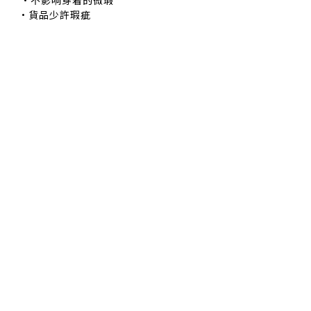
不影响穿着的微瑕
•貨品少許瑕疵