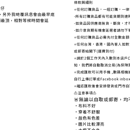
條款與細則
事仔
⭐任何訂購貨品，一經訂購，一律
覆，另外我哋覆訊息會由最早底
-所有訂購貨品都有可能貨期到達
到最頂，相對等候時間會延
-如貨品因供應商無貨，斷貨，才
-如介意貨期有機會延遲者請勿下
⭐任何訂購貨品必需先付全數金
⭐任何台灣，香港，國內客人如對貨
或郵寄給閣下(運費到付)
​​⭐請於2個工作天內入數到本店
知，我們將自動取消交易(為保障
⭐完成匯款可以用手機 ,數碼相
自行上傳訂單或Facebook in
⭐確認匯款後會安排發貨或門市自
⚠注意事項⚠
🚨無論以自取或郵寄，均
•布料不好 •
•穿着不舒服 •
•颜色有色差 •
•圖片比較漂亮 